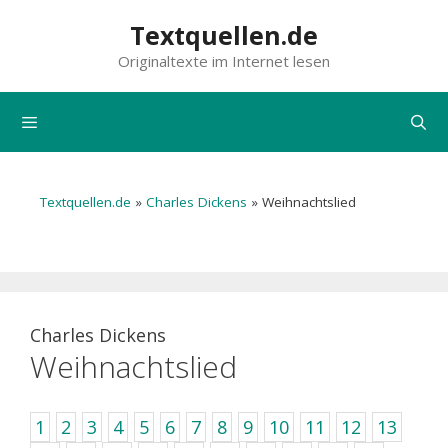
Zum
Textquellen.de
Inhalt
Originaltexte im Internet lesen
springen
Menü
Textquellen.de
»
Charles Dickens
»
Weihnachtslied
Charles Dickens
Weihnachtslied
1
2
3
4
5
6
7
8
9
10
11
12
13