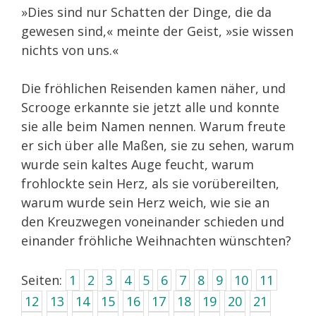
»Dies sind nur Schatten der Dinge, die da
gewesen sind,« meinte der Geist, »sie wissen
nichts von uns.«
Die fröhlichen Reisenden kamen näher, und
Scrooge erkannte sie jetzt alle und konnte
sie alle beim Namen nennen. Warum freute
er sich über alle Maßen, sie zu sehen, warum
wurde sein kaltes Auge feucht, warum
frohlockte sein Herz, als sie vorübereilten,
warum wurde sein Herz weich, wie sie an
den Kreuzwegen voneinander schieden und
einander fröhliche Weihnachten wünschten?
Seiten:
1
2
3
4
5
6
7
8
9
10
11
12
13
14
15
16
17
18
19
20
21