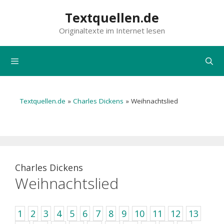
Zum
Textquellen.de
Inhalt
Originaltexte im Internet lesen
springen
Menü
Textquellen.de
»
Charles Dickens
»
Weihnachtslied
Charles Dickens
Weihnachtslied
1
2
3
4
5
6
7
8
9
10
11
12
13