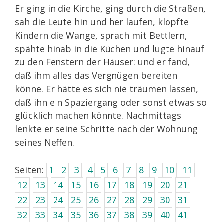
Er ging in die Kirche, ging durch die Straßen,
sah die Leute hin und her laufen, klopfte
Kindern die Wange, sprach mit Bettlern,
spähte hinab in die Küchen und lugte hinauf
zu den Fenstern der Häuser: und er fand,
daß ihm alles das Vergnügen bereiten
könne. Er hätte es sich nie träumen lassen,
daß ihn ein Spaziergang oder sonst etwas so
glücklich machen könnte. Nachmittags
lenkte er seine Schritte nach der Wohnung
seines Neffen.
Seiten:
1
2
3
4
5
6
7
8
9
10
11
12
13
14
15
16
17
18
19
20
21
22
23
24
25
26
27
28
29
30
31
32
33
34
35
36
37
38
39
40
41