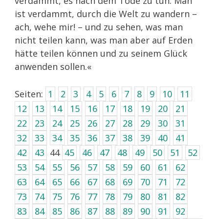
verdammt, es nach dem Tode zu tun. Man
ist verdammt, durch die Welt zu wandern –
ach, wehe mir! – und zu sehen, was man
nicht teilen kann, was man aber auf Erden
hätte teilen können und zu seinem Glück
anwenden sollen.«
Seiten:
1
2
3
4
5
6
7
8
9
10
11
12
13
14
15
16
17
18
19
20
21
22
23
24
25
26
27
28
29
30
31
32
33
34
35
36
37
38
39
40
41
42
43
44
45
46
47
48
49
50
51
52
53
54
55
56
57
58
59
60
61
62
63
64
65
66
67
68
69
70
71
72
73
74
75
76
77
78
79
80
81
82
83
84
85
86
87
88
89
90
91
92