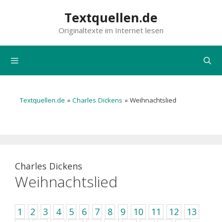
Zum
Textquellen.de
Inhalt
Originaltexte im Internet lesen
springen
Menü
Textquellen.de
»
Charles Dickens
»
Weihnachtslied
Charles Dickens
Weihnachtslied
1
2
3
4
5
6
7
8
9
10
11
12
13