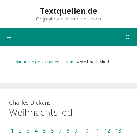
Zum
Textquellen.de
Inhalt
Originaltexte im Internet lesen
springen
Menü
Textquellen.de
»
Charles Dickens
»
Weihnachtslied
Charles Dickens
Weihnachtslied
1
2
3
4
5
6
7
8
9
10
11
12
13