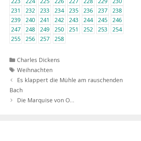
223
224
225
226
227
228
229
230
231
232
233
234
235
236
237
238
239
240
241
242
243
244
245
246
247
248
249
250
251
252
253
254
255
256
257
258
Kategorien
Charles Dickens
Schlagwörter
Weihnachten
Es klappert die Mühle am rauschenden
Bach
Die Marquise von O…