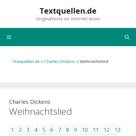
Zum
Textquellen.de
Inhalt
Originaltexte im Internet lesen
springen
Menü
Textquellen.de
»
Charles Dickens
»
Weihnachtslied
Charles Dickens
Weihnachtslied
1
2
3
4
5
6
7
8
9
10
11
12
13