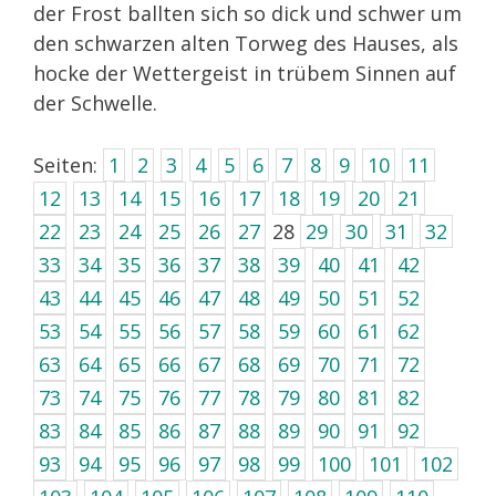
der Frost ballten sich so dick und schwer um
den schwarzen alten Torweg des Hauses, als
hocke der Wettergeist in trübem Sinnen auf
der Schwelle.
Seiten:
1
2
3
4
5
6
7
8
9
10
11
12
13
14
15
16
17
18
19
20
21
22
23
24
25
26
27
28
29
30
31
32
33
34
35
36
37
38
39
40
41
42
43
44
45
46
47
48
49
50
51
52
53
54
55
56
57
58
59
60
61
62
63
64
65
66
67
68
69
70
71
72
73
74
75
76
77
78
79
80
81
82
83
84
85
86
87
88
89
90
91
92
93
94
95
96
97
98
99
100
101
102