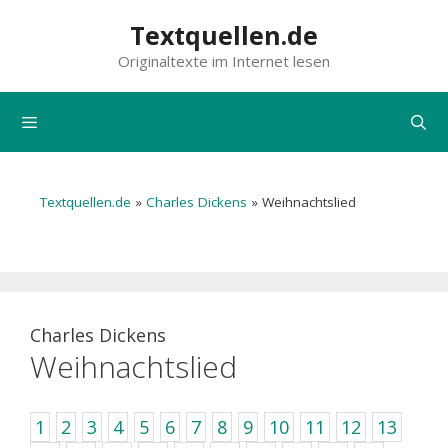
Zum
Textquellen.de
Inhalt
Originaltexte im Internet lesen
springen
Menü
Textquellen.de
»
Charles Dickens
»
Weihnachtslied
Charles Dickens
Weihnachtslied
1
2
3
4
5
6
7
8
9
10
11
12
13