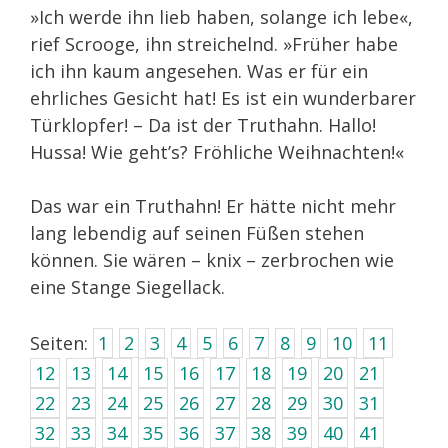
»Ich werde ihn lieb haben, solange ich lebe«,
rief Scrooge, ihn streichelnd. »Früher habe
ich ihn kaum angesehen. Was er für ein
ehrliches Gesicht hat! Es ist ein wunderbarer
Türklopfer! – Da ist der Truthahn. Hallo!
Hussa! Wie geht’s? Fröhliche Weihnachten!«
Das war ein Truthahn! Er hätte nicht mehr
lang lebendig auf seinen Füßen stehen
können. Sie wären – knix – zerbrochen wie
eine Stange Siegellack.
Seiten:
1
2
3
4
5
6
7
8
9
10
11
12
13
14
15
16
17
18
19
20
21
22
23
24
25
26
27
28
29
30
31
32
33
34
35
36
37
38
39
40
41