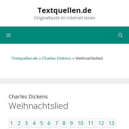
Zum
Textquellen.de
Inhalt
Originaltexte im Internet lesen
springen
Menü
Textquellen.de
»
Charles Dickens
»
Weihnachtslied
Charles Dickens
Weihnachtslied
1
2
3
4
5
6
7
8
9
10
11
12
13