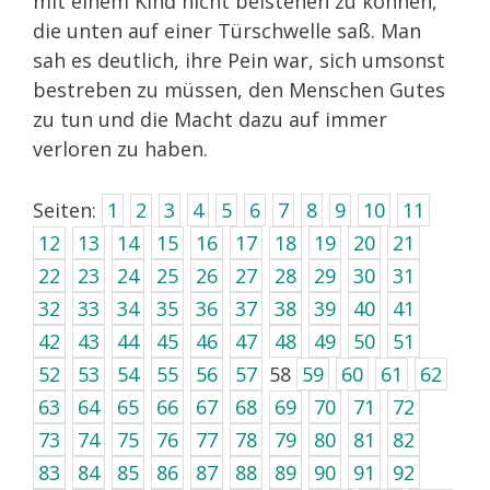
mit einem Kind nicht beistehen zu können,
die unten auf einer Türschwelle saß. Man
sah es deutlich, ihre Pein war, sich umsonst
bestreben zu müssen, den Menschen Gutes
zu tun und die Macht dazu auf immer
verloren zu haben.
Seiten:
1
2
3
4
5
6
7
8
9
10
11
12
13
14
15
16
17
18
19
20
21
22
23
24
25
26
27
28
29
30
31
32
33
34
35
36
37
38
39
40
41
42
43
44
45
46
47
48
49
50
51
52
53
54
55
56
57
58
59
60
61
62
63
64
65
66
67
68
69
70
71
72
73
74
75
76
77
78
79
80
81
82
83
84
85
86
87
88
89
90
91
92