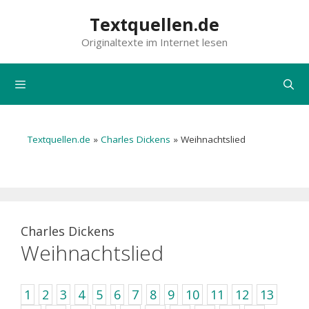
Zum
Textquellen.de
Inhalt
Originaltexte im Internet lesen
springen
Menü
Textquellen.de
»
Charles Dickens
»
Weihnachtslied
Charles Dickens
Weihnachtslied
1
2
3
4
5
6
7
8
9
10
11
12
13