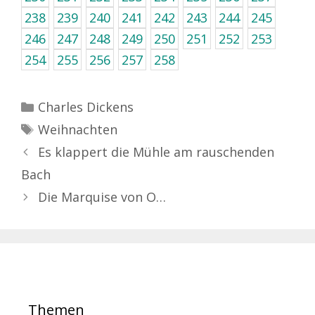
238
239
240
241
242
243
244
245
246
247
248
249
250
251
252
253
254
255
256
257
258
Kategorien
Charles Dickens
Schlagwörter
Weihnachten
Es klappert die Mühle am rauschenden
Bach
Die Marquise von O…
Themen