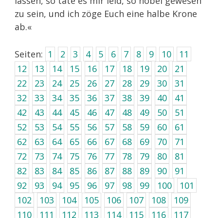
lassen, so täte es mir leid, so nobel gewesen
zu sein, und ich zöge Euch eine halbe Krone
ab.«
Seiten:
1
2
3
4
5
6
7
8
9
10
11
12
13
14
15
16
17
18
19
20
21
22
23
24
25
26
27
28
29
30
31
32
33
34
35
36
37
38
39
40
41
42
43
44
45
46
47
48
49
50
51
52
53
54
55
56
57
58
59
60
61
62
63
64
65
66
67
68
69
70
71
72
73
74
75
76
77
78
79
80
81
82
83
84
85
86
87
88
89
90
91
92
93
94
95
96
97
98
99
100
101
102
103
104
105
106
107
108
109
110
111
112
113
114
115
116
117