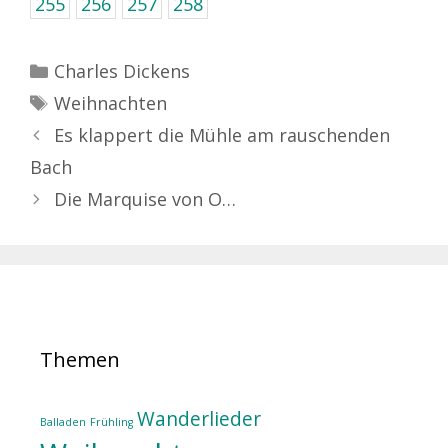
255
256
257
258
Kategorien
Charles Dickens
Schlagwörter
Weihnachten
Es klappert die Mühle am rauschenden
Bach
Die Marquise von O…
Themen
Wanderlieder
Balladen
Frühling