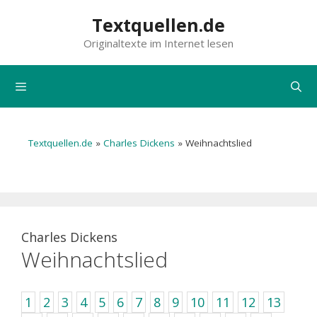
Zum
Textquellen.de
Inhalt
Originaltexte im Internet lesen
springen
Menü
Textquellen.de
»
Charles Dickens
»
Weihnachtslied
Charles Dickens
Weihnachtslied
1
2
3
4
5
6
7
8
9
10
11
12
13