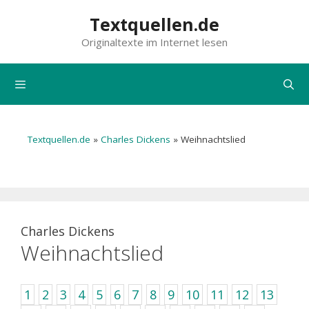
Zum
Textquellen.de
Inhalt
Originaltexte im Internet lesen
springen
Menü
Textquellen.de
»
Charles Dickens
»
Weihnachtslied
Charles Dickens
Weihnachtslied
1
2
3
4
5
6
7
8
9
10
11
12
13