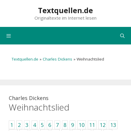
Zum
Textquellen.de
Inhalt
Originaltexte im Internet lesen
springen
Menü
Textquellen.de
»
Charles Dickens
»
Weihnachtslied
Charles Dickens
Weihnachtslied
1
2
3
4
5
6
7
8
9
10
11
12
13