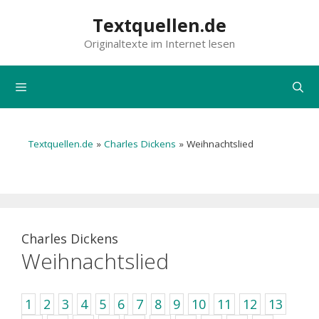
Zum
Textquellen.de
Inhalt
Originaltexte im Internet lesen
springen
Menü
Textquellen.de
»
Charles Dickens
»
Weihnachtslied
Charles Dickens
Weihnachtslied
1
2
3
4
5
6
7
8
9
10
11
12
13