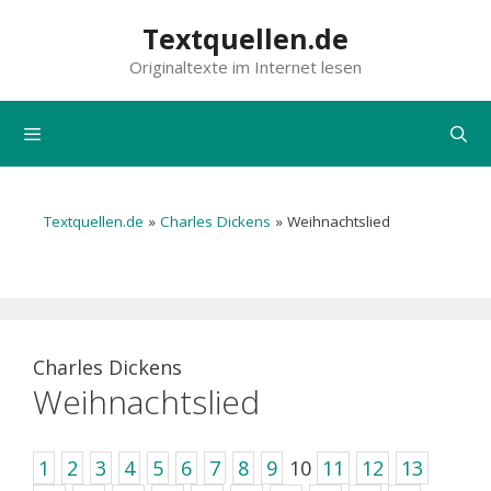
Zum
Textquellen.de
Inhalt
Originaltexte im Internet lesen
springen
Menü
Textquellen.de
»
Charles Dickens
»
Weihnachtslied
Charles Dickens
Weihnachtslied
1
2
3
4
5
6
7
8
9
10
11
12
13