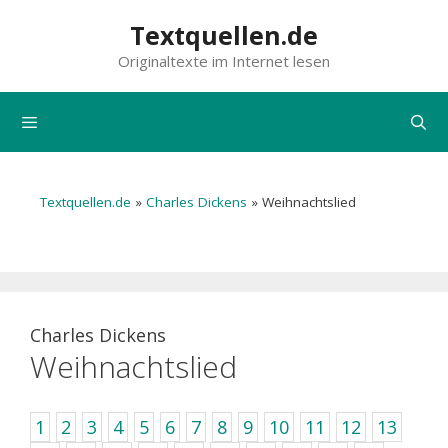
Zum
Textquellen.de
Inhalt
Originaltexte im Internet lesen
springen
Menü
Textquellen.de
»
Charles Dickens
»
Weihnachtslied
Charles Dickens
Weihnachtslied
1
2
3
4
5
6
7
8
9
10
11
12
13