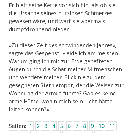
Er hielt seine Kette vor sich hin, als ob sie
die Ursache seines nutzlosen Schmerzes
gewesen wäre, und warf sie abermals
dumpfdröhnend nieder.
»Zu dieser Zeit des schwindenden Jahres«,
sagte das Gespenst, »leide ich am meisten.
Warum ging ich mit zur Erde gehefteten
Augen durch die Schar meiner Mitmenschen
und wendete meinen Blick nie zu dem
gesegneten Stern empor, der die Weisen zur
Wohnung der Armut führte? Gab es keine
arme Hütte, wohin mich sein Licht hätte
leiten können?«
Seiten:
1
2
3
4
5
6
7
8
9
10
11