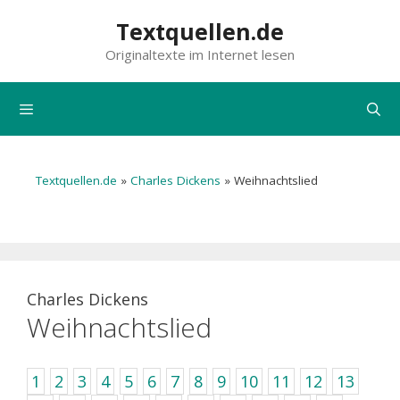
Zum
Textquellen.de
Inhalt
Originaltexte im Internet lesen
springen
Menü
Textquellen.de
»
Charles Dickens
»
Weihnachtslied
Charles Dickens
Weihnachtslied
1
2
3
4
5
6
7
8
9
10
11
12
13