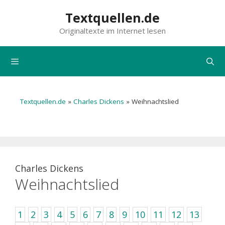
Zum
Textquellen.de
Inhalt
Originaltexte im Internet lesen
springen
Menü
Textquellen.de
»
Charles Dickens
»
Weihnachtslied
Charles Dickens
Weihnachtslied
1
2
3
4
5
6
7
8
9
10
11
12
13