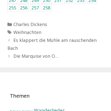
247
248
249
250
251
252
253
254
255
256
257
258
Kategorien
Charles Dickens
Schlagwörter
Weihnachten
Es klappert die Mühle am rauschenden
Bach
Die Marquise von O…
Themen
Wanderlieder