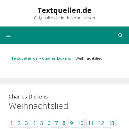
Zum
Textquellen.de
Inhalt
Originaltexte im Internet lesen
springen
Menü
Textquellen.de
»
Charles Dickens
»
Weihnachtslied
Charles Dickens
Weihnachtslied
1
2
3
4
5
6
7
8
9
10
11
12
13