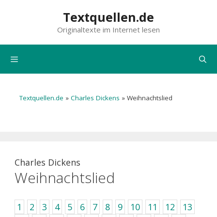
Zum
Textquellen.de
Inhalt
Originaltexte im Internet lesen
springen
Menü
Textquellen.de
»
Charles Dickens
»
Weihnachtslied
Charles Dickens
Weihnachtslied
1
2
3
4
5
6
7
8
9
10
11
12
13