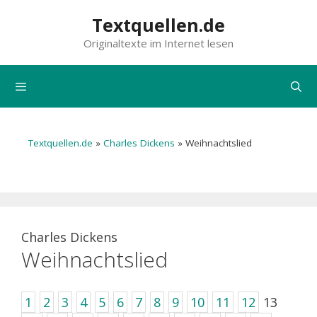
Zum
Textquellen.de
Inhalt
Originaltexte im Internet lesen
springen
Menü
Textquellen.de
»
Charles Dickens
»
Weihnachtslied
Charles Dickens
Weihnachtslied
1
2
3
4
5
6
7
8
9
10
11
12
13