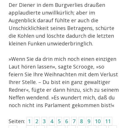
Der Diener in dem Burgverlies draußen
applaudierte unwillkürlich; aber im
Augenblick darauf fühlte er auch die
Unschicklichkeit seines Betragens, schürte
die Kohlen und löschte dadurch die letzten
kleinen Funken unwiederbringlich.
»Wenn Sie da drin mich noch einen einzigen
Laut hören lassen«, sagte Scrooge, »so
feiern Sie Ihre Weihnachten mit dem Verlust
Ihrer Stelle. – Du bist ein ganz gewaltiger
Redner«, fügte er dann hinzu, sich zu seinem
Neffen wendend. »Es wundert mich, daß du
noch nicht ins Parlament gekommen bist!«
Seiten:
1
2
3
4
5
6
7
8
9
10
11