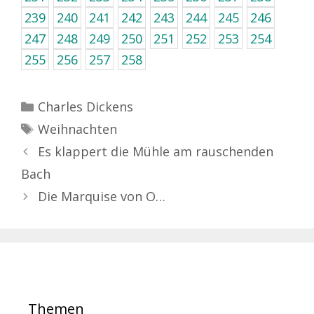
239
240
241
242
243
244
245
246
247
248
249
250
251
252
253
254
255
256
257
258
Kategorien
Charles Dickens
Schlagwörter
Weihnachten
Es klappert die Mühle am rauschenden
Bach
Die Marquise von O…
Themen