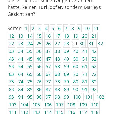
dieser sich vor seinen Augen verändert
hätte, keinen Türklopfer, sondern Marleys
Gesicht sah?
Seiten:
1
2
3
4
5
6
7
8
9
10
11
12
13
14
15
16
17
18
19
20
21
22
23
24
25
26
27
28
29
30
31
32
33
34
35
36
37
38
39
40
41
42
43
44
45
46
47
48
49
50
51
52
53
54
55
56
57
58
59
60
61
62
63
64
65
66
67
68
69
70
71
72
73
74
75
76
77
78
79
80
81
82
83
84
85
86
87
88
89
90
91
92
93
94
95
96
97
98
99
100
101
102
103
104
105
106
107
108
109
110
111
112
113
114
115
116
117
118