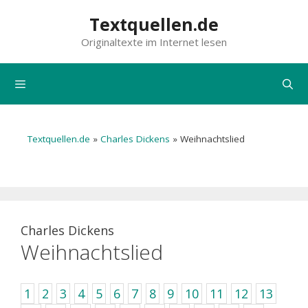
Zum
Textquellen.de
Inhalt
Originaltexte im Internet lesen
springen
Menü
Textquellen.de
»
Charles Dickens
»
Weihnachtslied
Charles Dickens
Weihnachtslied
1
2
3
4
5
6
7
8
9
10
11
12
13