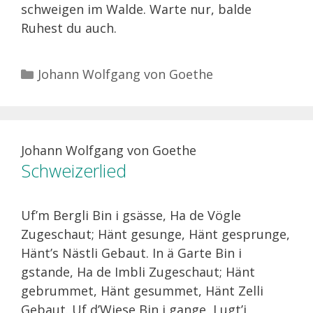
schweigen im Walde. Warte nur, balde
Ruhest du auch.
Kategorien
Johann Wolfgang von Goethe
Johann Wolfgang von Goethe
Schweizerlied
Uf’m Bergli Bin i gsässe, Ha de Vögle
Zugeschaut; Hänt gesunge, Hänt gesprunge,
Hänt’s Nästli Gebaut. In ä Garte Bin i
gstande, Ha de Imbli Zugeschaut; Hänt
gebrummet, Hänt gesummet, Hänt Zelli
Gebaut. Uf d’Wiese Bin i gange, Lugt’i