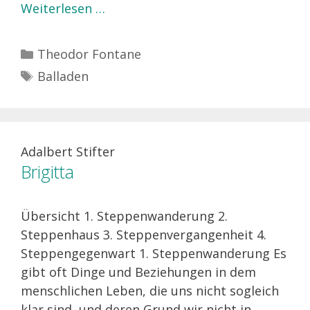
Weiterlesen …
Kategorien
Theodor Fontane
Schlagwörter
Balladen
Adalbert Stifter
Brigitta
Übersicht 1. Steppenwanderung 2.
Steppenhaus 3. Steppenvergangenheit 4.
Steppengegenwart 1. Steppenwanderung Es
gibt oft Dinge und Beziehungen in dem
menschlichen Leben, die uns nicht sogleich
klar sind, und deren Grund wir nicht in