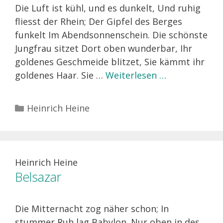
Die Luft ist kühl, und es dunkelt, Und ruhig
fliesst der Rhein; Der Gipfel des Berges
funkelt Im Abendsonnenschein. Die schönste
Jungfrau sitzet Dort oben wunderbar, Ihr
goldenes Geschmeide blitzet, Sie kämmt ihr
goldenes Haar. Sie …
Weiterlesen …
Kategorien
Heinrich Heine
Heinrich Heine
Belsazar
Die Mitternacht zog näher schon; In
stummer Ruh lag Babylon. Nur oben in des