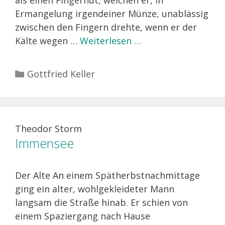
als einen Fingerhut, welchen er, in
Ermangelung irgendeiner Münze, unablässig
zwischen den Fingern drehte, wenn er der
Kälte wegen …
Weiterlesen …
Kategorien
Gottfried Keller
Theodor Storm
Immensee
Der Alte An einem Spätherbstnachmittage
ging ein alter, wohlgekleideter Mann
langsam die Straße hinab. Er schien von
einem Spaziergang nach Hause