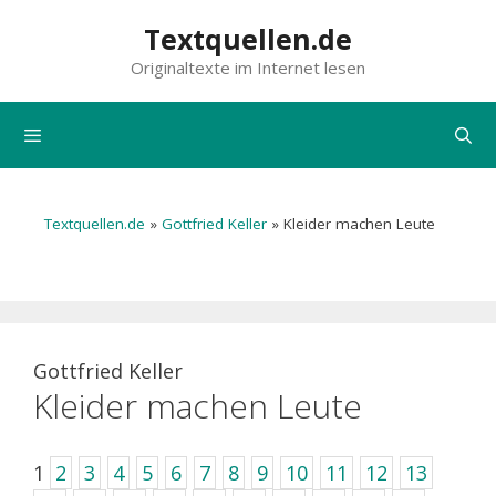
Zum
Textquellen.de
Inhalt
Originaltexte im Internet lesen
springen
Menü
Textquellen.de
»
Gottfried Keller
»
Kleider machen Leute
Gottfried Keller
Kleider machen Leute
1
2
3
4
5
6
7
8
9
10
11
12
13