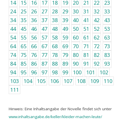
14
15
16
17
18
19
20
21
22
23
24
25
26
27
28
29
30
31
32
33
34
35
36
37
38
39
40
41
42
43
44
45
46
47
48
49
50
51
52
53
54
55
56
57
58
59
60
61
62
63
64
65
66
67
68
69
70
71
72
73
74
75
76
77
78
79
80
81
82
83
84
85
86
87
88
89
90
91
92
93
94
95
96
97
98
99
100
101
102
103
104
105
106
107
108
109
110
111
Hinweis: Eine Inhaltsangabe der Novelle findet sich unter
www.inhaltsangabe.de/keller/kleider-machen-leute/