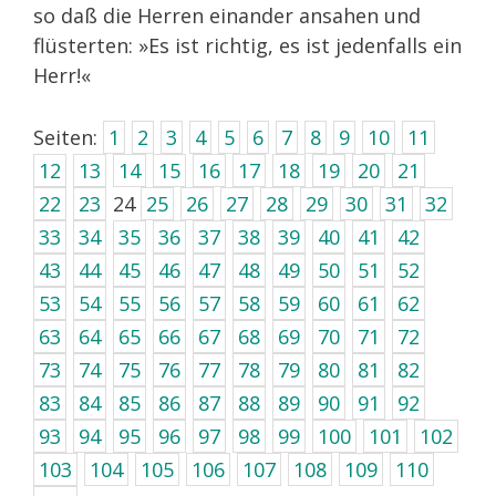
so daß die Herren einander ansahen und
flüsterten: »Es ist richtig, es ist jedenfalls ein
Herr!«
Seiten:
1
2
3
4
5
6
7
8
9
10
11
12
13
14
15
16
17
18
19
20
21
22
23
24
25
26
27
28
29
30
31
32
33
34
35
36
37
38
39
40
41
42
43
44
45
46
47
48
49
50
51
52
53
54
55
56
57
58
59
60
61
62
63
64
65
66
67
68
69
70
71
72
73
74
75
76
77
78
79
80
81
82
83
84
85
86
87
88
89
90
91
92
93
94
95
96
97
98
99
100
101
102
103
104
105
106
107
108
109
110