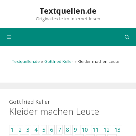
Zum
Textquellen.de
Inhalt
Originaltexte im Internet lesen
springen
Menü
Textquellen.de
»
Gottfried Keller
»
Kleider machen Leute
Gottfried Keller
Kleider machen Leute
1
2
3
4
5
6
7
8
9
10
11
12
13