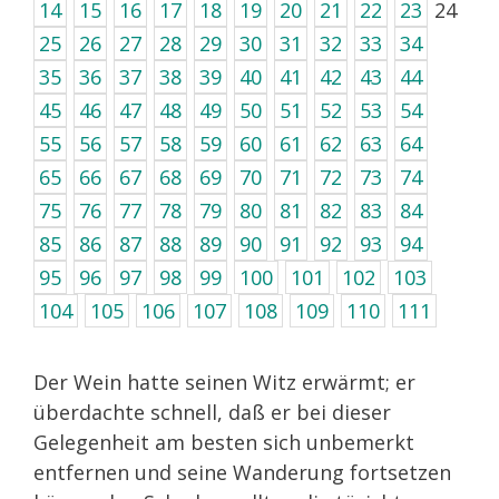
14
15
16
17
18
19
20
21
22
23
24
25
26
27
28
29
30
31
32
33
34
35
36
37
38
39
40
41
42
43
44
45
46
47
48
49
50
51
52
53
54
55
56
57
58
59
60
61
62
63
64
65
66
67
68
69
70
71
72
73
74
75
76
77
78
79
80
81
82
83
84
85
86
87
88
89
90
91
92
93
94
95
96
97
98
99
100
101
102
103
104
105
106
107
108
109
110
111
Der Wein hatte seinen Witz erwärmt; er
überdachte schnell, daß er bei dieser
Gelegenheit am besten sich unbemerkt
entfernen und seine Wanderung fortsetzen