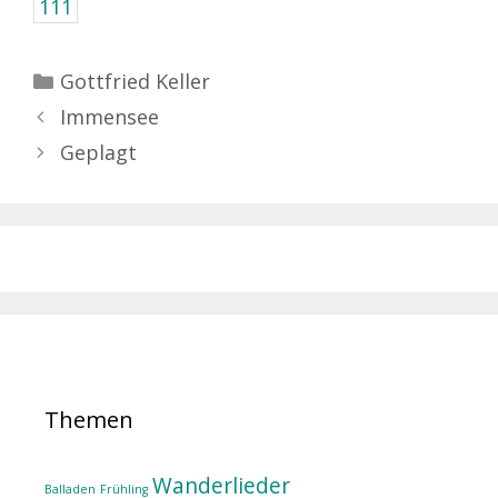
111
Kategorien
Gottfried Keller
Immensee
Geplagt
Themen
Wanderlieder
Balladen
Frühling