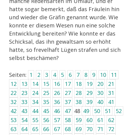
manche Redensarten im Umlauf, und er
hatte sogar bemerkt, daß das Fräulein hin
und wieder die Gräfin genannt wurde. Wie
konnte er diesem Wesen nun eine solche
Entwicklung bereiten? Wie konnte er das
Schicksal, das ihn gewaltsam so erhöht
hatte, so frevelhaft Lügen strafen und sich
selbst beschämen?
Seiten:
1
2
3
4
5
6
7
8
9
10
11
12
13
14
15
16
17
18
19
20
21
22
23
24
25
26
27
28
29
30
31
32
33
34
35
36
37
38
39
40
41
42
43
44
45
46
47
48
49
50
51
52
53
54
55
56
57
58
59
60
61
62
63
64
65
66
67
68
69
70
71
72