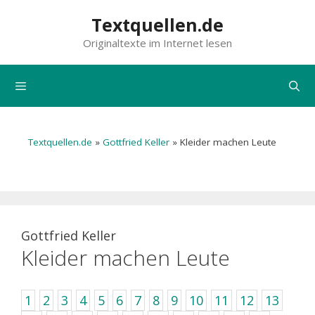
Zum
Textquellen.de
Inhalt
Originaltexte im Internet lesen
springen
Menü
Textquellen.de
»
Gottfried Keller
»
Kleider machen Leute
Gottfried Keller
Kleider machen Leute
1
2
3
4
5
6
7
8
9
10
11
12
13