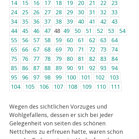
14
15
16
17
18
19
20
21
22
23
24
25
26
27
28
29
30
31
32
33
34
35
36
37
38
39
40
41
42
43
44
45
46
47
48
49
50
51
52
53
54
55
56
57
58
59
60
61
62
63
64
65
66
67
68
69
70
71
72
73
74
75
76
77
78
79
80
81
82
83
84
85
86
87
88
89
90
91
92
93
94
95
96
97
98
99
100
101
102
103
104
105
106
107
108
109
110
111
Wegen des sichtlichen Vorzuges und
Wohlgefallens, dessen er sich bei jeder
Gelegenheit von seiten des schönen
Nettchens zu erfreuen hatte, waren schon