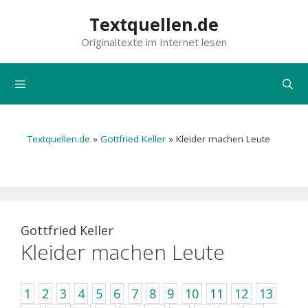
Zum
Textquellen.de
Inhalt
Originaltexte im Internet lesen
springen
Menü
Textquellen.de
»
Gottfried Keller
»
Kleider machen Leute
Gottfried Keller
Kleider machen Leute
1
2
3
4
5
6
7
8
9
10
11
12
13