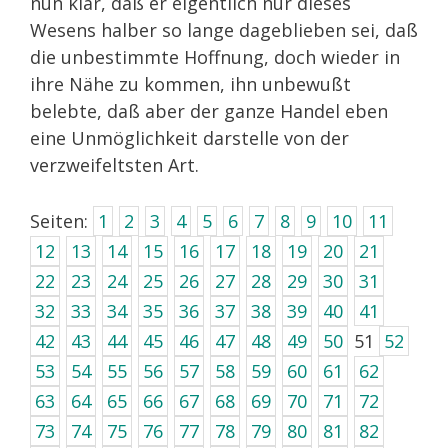
nun klar, daß er eigentlich nur dieses
Wesens halber so lange dageblieben sei, daß
die unbestimmte Hoffnung, doch wieder in
ihre Nähe zu kommen, ihn unbewußt
belebte, daß aber der ganze Handel eben
eine Unmöglichkeit darstelle von der
verzweifeltsten Art.
Seiten:
1
2
3
4
5
6
7
8
9
10
11
12
13
14
15
16
17
18
19
20
21
22
23
24
25
26
27
28
29
30
31
32
33
34
35
36
37
38
39
40
41
42
43
44
45
46
47
48
49
50
51
52
53
54
55
56
57
58
59
60
61
62
63
64
65
66
67
68
69
70
71
72
73
74
75
76
77
78
79
80
81
82