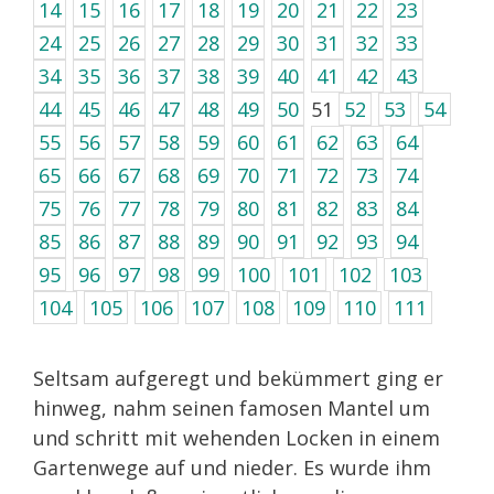
14
15
16
17
18
19
20
21
22
23
24
25
26
27
28
29
30
31
32
33
34
35
36
37
38
39
40
41
42
43
44
45
46
47
48
49
50
51
52
53
54
55
56
57
58
59
60
61
62
63
64
65
66
67
68
69
70
71
72
73
74
75
76
77
78
79
80
81
82
83
84
85
86
87
88
89
90
91
92
93
94
95
96
97
98
99
100
101
102
103
104
105
106
107
108
109
110
111
Seltsam aufgeregt und bekümmert ging er
hinweg, nahm seinen famosen Mantel um
und schritt mit wehenden Locken in einem
Gartenwege auf und nieder. Es wurde ihm