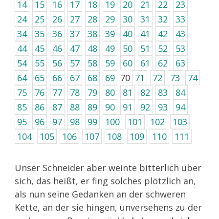
14
15
16
17
18
19
20
21
22
23
24
25
26
27
28
29
30
31
32
33
34
35
36
37
38
39
40
41
42
43
44
45
46
47
48
49
50
51
52
53
54
55
56
57
58
59
60
61
62
63
64
65
66
67
68
69
70
71
72
73
74
75
76
77
78
79
80
81
82
83
84
85
86
87
88
89
90
91
92
93
94
95
96
97
98
99
100
101
102
103
104
105
106
107
108
109
110
111
Unser Schneider aber weinte bitterlich über
sich, das heißt, er fing solches plötzlich an,
als nun seine Gedanken an der schweren
Kette, an der sie hingen, unversehens zu der