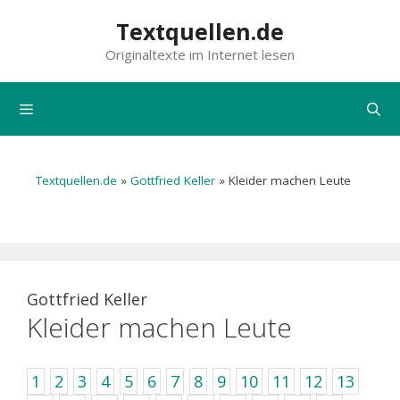
Zum
Textquellen.de
Inhalt
Originaltexte im Internet lesen
springen
Menü
Textquellen.de
»
Gottfried Keller
»
Kleider machen Leute
Gottfried Keller
Kleider machen Leute
1
2
3
4
5
6
7
8
9
10
11
12
13