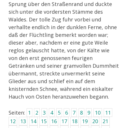
Sprung über den Straßenrand und duckte
sich unter die vordersten Stämme des
Waldes. Der tolle Zug fuhr vorbei und
verhallte endlich in der dunklen Ferne, ohne
daß der Flüchtling bemerkt worden war;
dieser aber, nachdem er eine gute Weile
reglos gelauscht hatte, von der Kälte wie
von den erst genossenen feurigen
Getränken und seiner gramvollen Dummheit
übermannt, streckte unvermerkt seine
Glieder aus und schlief ein auf dem
knisternden Schnee, während ein eiskalter
Hauch von Osten heranzuwehen begann.
Seiten:
1
2
3
4
5
6
7
8
9
10
11
12
13
14
15
16
17
18
19
20
21