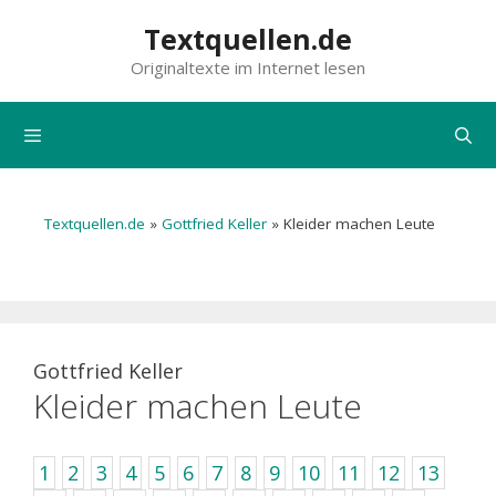
Zum
Textquellen.de
Inhalt
Originaltexte im Internet lesen
springen
Menü
Textquellen.de
»
Gottfried Keller
»
Kleider machen Leute
Gottfried Keller
Kleider machen Leute
1
2
3
4
5
6
7
8
9
10
11
12
13