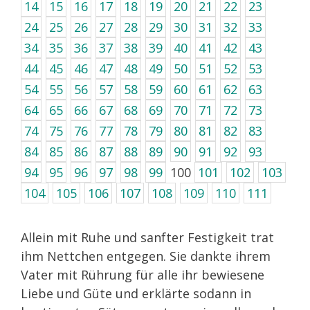
14
15
16
17
18
19
20
21
22
23
24
25
26
27
28
29
30
31
32
33
34
35
36
37
38
39
40
41
42
43
44
45
46
47
48
49
50
51
52
53
54
55
56
57
58
59
60
61
62
63
64
65
66
67
68
69
70
71
72
73
74
75
76
77
78
79
80
81
82
83
84
85
86
87
88
89
90
91
92
93
94
95
96
97
98
99
100
101
102
103
104
105
106
107
108
109
110
111
Allein mit Ruhe und sanfter Festigkeit trat
ihm Nettchen entgegen. Sie dankte ihrem
Vater mit Rührung für alle ihr bewiesene
Liebe und Güte und erklärte sodann in