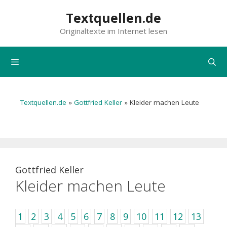
Zum
Textquellen.de
Inhalt
Originaltexte im Internet lesen
springen
Menü
Textquellen.de
»
Gottfried Keller
»
Kleider machen Leute
Gottfried Keller
Kleider machen Leute
1
2
3
4
5
6
7
8
9
10
11
12
13