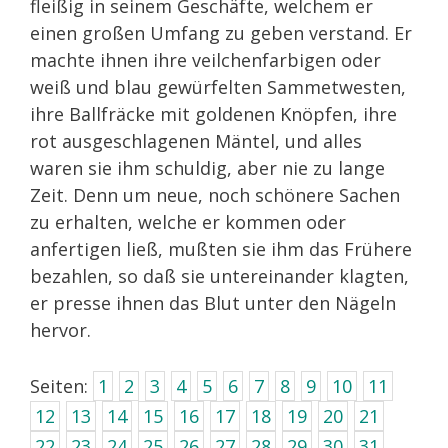
fleißig in seinem Geschäfte, welchem er
einen großen Umfang zu geben verstand. Er
machte ihnen ihre veilchenfarbigen oder
weiß und blau gewürfelten Sammetwesten,
ihre Ballfräcke mit goldenen Knöpfen, ihre
rot ausgeschlagenen Mäntel, und alles
waren sie ihm schuldig, aber nie zu lange
Zeit. Denn um neue, noch schönere Sachen
zu erhalten, welche er kommen oder
anfertigen ließ, mußten sie ihm das Frühere
bezahlen, so daß sie untereinander klagten,
er presse ihnen das Blut unter den Nägeln
hervor.
Seiten:
1
2
3
4
5
6
7
8
9
10
11
12
13
14
15
16
17
18
19
20
21
22
23
24
25
26
27
28
29
30
31