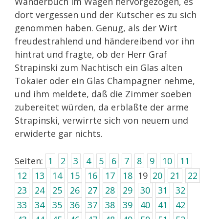
Wanderbuch im Wagen hervorgezogen, es
dort vergessen und der Kutscher es zu sich
genommen haben. Genug, als der Wirt
freudestrahlend und händereibend vor ihn
hintrat und fragte, ob der Herr Graf
Strapinski zum Nachtisch ein Glas alten
Tokaier oder ein Glas Champagner nehme,
und ihm meldete, daß die Zimmer soeben
zubereitet würden, da erblaßte der arme
Strapinski, verwirrte sich von neuem und
erwiderte gar nichts.
Seiten:
1
2
3
4
5
6
7
8
9
10
11
12
13
14
15
16
17
18
19
20
21
22
23
24
25
26
27
28
29
30
31
32
33
34
35
36
37
38
39
40
41
42