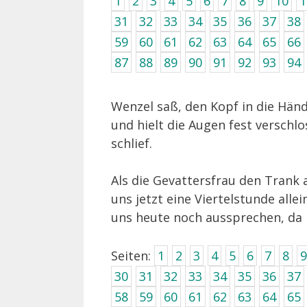
1
2
3
4
5
6
7
8
9
10
1
31
32
33
34
35
36
37
38
59
60
61
62
63
64
65
66
87
88
89
90
91
92
93
94
Wenzel saß, den Kopf in die Händ
und hielt die Augen fest versch
schlief.
Als die Gevattersfrau den Trank a
uns jetzt eine Viertelstunde alle
uns heute noch aussprechen, da h
Seiten:
1
2
3
4
5
6
7
8
9
30
31
32
33
34
35
36
37
58
59
60
61
62
63
64
65