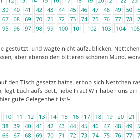
1
12
13
14
15
16
17
18
19
20
21
22
23
39
40
41
42
43
44
45
46
47
48
49
50
67
68
69
70
71
72
73
74
75
76
77
78
95
96
97
98
99
100
101
102
103
104
105
e gestützt, und wagte nicht aufzublicken. Nettchen
lossen, aber ebenso den bitteren schönen Mund, wor
uf den Tisch gesetzt hatte, erhob sich Nettchen ras
in, legt Euch aufs Bett, liebe Frau! Wir haben uns 
ier gute Gelegenheit ist!«
10
11
12
13
14
15
16
17
18
19
20
21
38
39
40
41
42
43
44
45
46
47
48
49
66
67
68
69
70
71
72
73
74
75
76
77