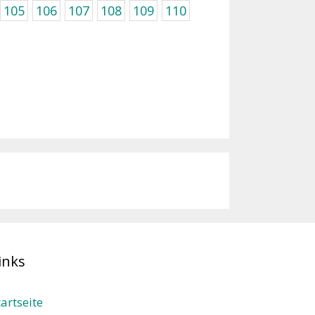
105
106
107
108
109
110
inks
tartseite