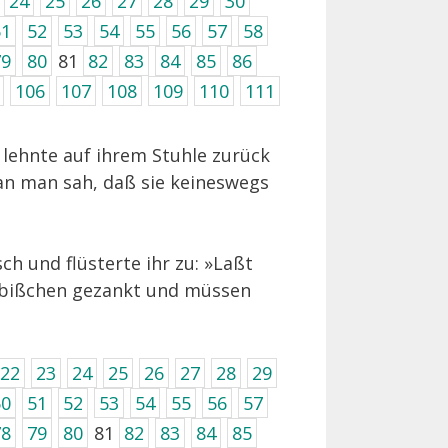
24
25
26
27
28
29
30
51
52
53
54
55
56
57
58
79
80
81
82
83
84
85
86
106
107
108
109
110
111
 lehnte auf ihrem Stuhle zurück
an man sah, daß sie keineswegs
ch und flüsterte ihr zu: »Laßt
ein bißchen gezankt und müssen
22
23
24
25
26
27
28
29
50
51
52
53
54
55
56
57
78
79
80
81
82
83
84
85