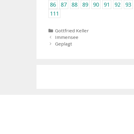
86
87
88
89
90
91
92
93
111
Kategorien
Gottfried Keller
Immensee
Geplagt