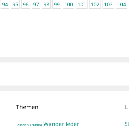
94
95
96
97
98
99
100
101
102
103
104
Themen
L
Wanderlieder
S
Balladen
Frühling