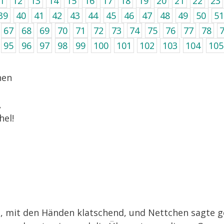
1
12
13
14
15
16
17
18
19
20
21
22
23
39
40
41
42
43
44
45
46
47
48
49
50
51
67
68
69
70
71
72
73
74
75
76
77
78
95
96
97
98
99
100
101
102
103
104
105
hen
,
hel!
en, mit den Händen klatschend, und Nettchen sagte ge