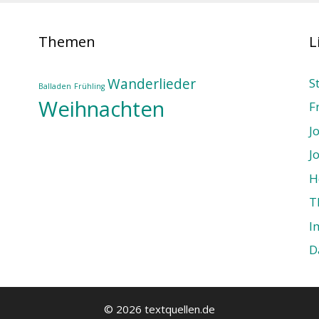
Themen
L
Wanderlieder
S
Balladen
Frühling
Weihnachten
F
J
J
H
T
I
D
© 2026 textquellen.de