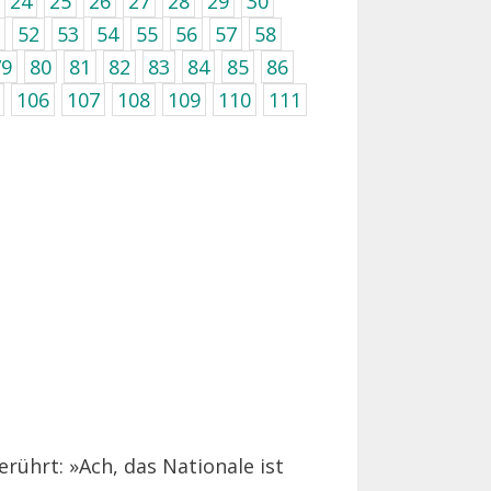
24
25
26
27
28
29
30
52
53
54
55
56
57
58
79
80
81
82
83
84
85
86
106
107
108
109
110
111
rührt: »Ach, das Nationale ist