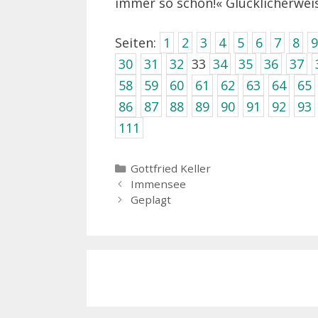
immer so schön!« Glücklicherwei
Seiten:
1
2
3
4
5
6
7
8
9
30
31
32
33
34
35
36
37
58
59
60
61
62
63
64
65
86
87
88
89
90
91
92
93
111
Kategorien
Gottfried Keller
Immensee
Geplagt