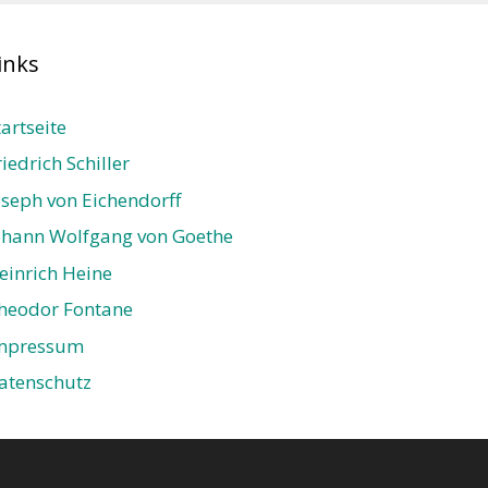
inks
tartseite
riedrich Schiller
oseph von Eichendorff
ohann Wolfgang von Goethe
einrich Heine
heodor Fontane
mpressum
atenschutz­