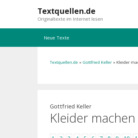
Zum
Textquellen.de
Inhalt
Originaltexte im Internet lesen
springen
Neue Texte
Textquellen.de
»
Gottfried Keller
»
Kleider ma
Gottfried Keller
Kleider machen