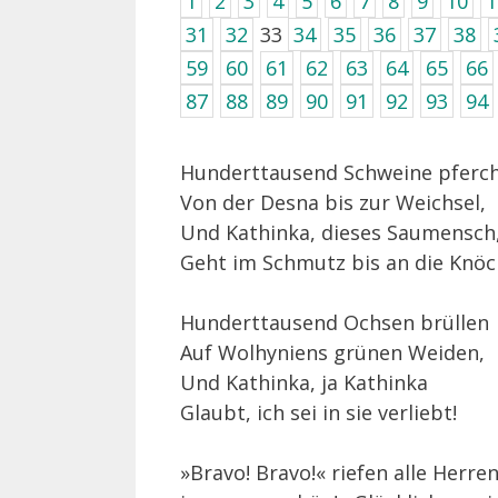
1
2
3
4
5
6
7
8
9
10
1
31
32
33
34
35
36
37
38
59
60
61
62
63
64
65
66
87
88
89
90
91
92
93
94
Hunderttausend Schweine pferc
Von der Desna bis zur Weichsel,
Und Kathinka, dieses Saumensch
Geht im Schmutz bis an die Knöc
Hunderttausend Ochsen brüllen
Auf Wolhyniens grünen Weiden,
Und Kathinka, ja Kathinka
Glaubt, ich sei in sie verliebt!
»Bravo! Bravo!« riefen alle Herr