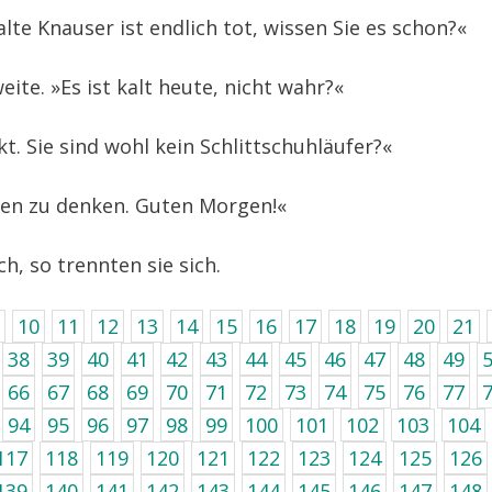
alte Knauser ist endlich tot, wissen Sie es schon?«
eite. »Es ist kalt heute, nicht wahr?«
t. Sie sind wohl kein Schlittschuhläufer?«
hen zu denken. Guten Morgen!«
ch, so trennten sie sich.
10
11
12
13
14
15
16
17
18
19
20
21
38
39
40
41
42
43
44
45
46
47
48
49
66
67
68
69
70
71
72
73
74
75
76
77
94
95
96
97
98
99
100
101
102
103
104
117
118
119
120
121
122
123
124
125
126
139
140
141
142
143
144
145
146
147
148