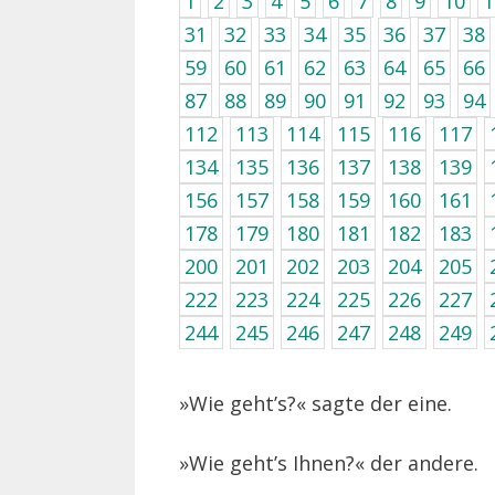
1
2
3
4
5
6
7
8
9
10
1
31
32
33
34
35
36
37
38
59
60
61
62
63
64
65
66
87
88
89
90
91
92
93
94
112
113
114
115
116
117
134
135
136
137
138
139
156
157
158
159
160
161
178
179
180
181
182
183
200
201
202
203
204
205
222
223
224
225
226
227
244
245
246
247
248
249
»Wie geht’s?« sagte der eine.
»Wie geht’s Ihnen?« der andere.