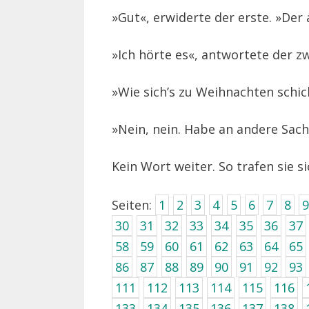
»Gut«, erwiderte der erste. »Der 
»Ich hörte es«, antwortete der zw
»Wie sich’s zu Weihnachten schick
»Nein, nein. Habe an andere Sac
Kein Wort weiter. So trafen sie si
Seiten:
1
2
3
4
5
6
7
8
9
30
31
32
33
34
35
36
37
58
59
60
61
62
63
64
65
86
87
88
89
90
91
92
93
111
112
113
114
115
116
133
134
135
136
137
138