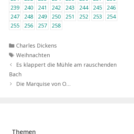
239
240
241
242
243
244
245
246
247
248
249
250
251
252
253
254
255
256
257
258
Kategorien
Charles Dickens
Schlagwörter
Weihnachten
Es klappert die Mühle am rauschenden
Bach
Die Marquise von O…
Themen