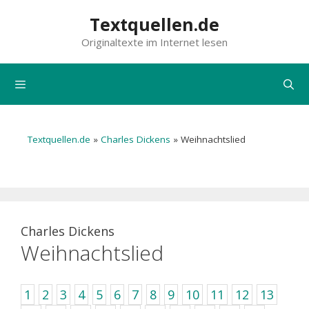
Zum
Textquellen.de
Inhalt
Originaltexte im Internet lesen
springen
Menü
Textquellen.de
»
Charles Dickens
»
Weihnachtslied
Charles Dickens
Weihnachtslied
1
2
3
4
5
6
7
8
9
10
11
12
13