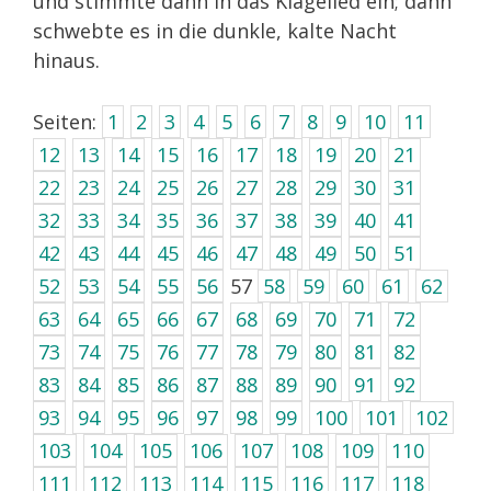
und stimmte dann in das Klagelied ein; dann
schwebte es in die dunkle, kalte Nacht
hinaus.
Seiten:
1
2
3
4
5
6
7
8
9
10
11
12
13
14
15
16
17
18
19
20
21
22
23
24
25
26
27
28
29
30
31
32
33
34
35
36
37
38
39
40
41
42
43
44
45
46
47
48
49
50
51
52
53
54
55
56
57
58
59
60
61
62
63
64
65
66
67
68
69
70
71
72
73
74
75
76
77
78
79
80
81
82
83
84
85
86
87
88
89
90
91
92
93
94
95
96
97
98
99
100
101
102
103
104
105
106
107
108
109
110
111
112
113
114
115
116
117
118