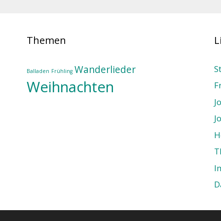
Themen
L
Wanderlieder
S
Balladen
Frühling
Weihnachten
F
J
J
H
T
I
D