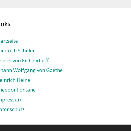
inks
tartseite
riedrich Schiller
oseph von Eichendorff
ohann Wolfgang von Goethe
einrich Heine
heodor Fontane
mpressum
atenschutz­