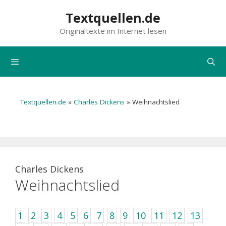
Zum
Textquellen.de
Inhalt
Originaltexte im Internet lesen
springen
Menü
Textquellen.de
»
Charles Dickens
»
Weihnachtslied
Charles Dickens
Weihnachtslied
1
2
3
4
5
6
7
8
9
10
11
12
13