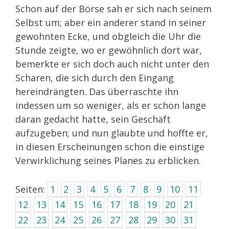
Schon auf der Börse sah er sich nach seinem
Selbst um; aber ein anderer stand in seiner
gewohnten Ecke, und obgleich die Uhr die
Stunde zeigte, wo er gewöhnlich dort war,
bemerkte er sich doch auch nicht unter den
Scharen, die sich durch den Eingang
hereindrängten. Das überraschte ihn
indessen um so weniger, als er schon lange
daran gedacht hatte, sein Geschäft
aufzugeben; und nun glaubte und hoffte er,
in diesen Erscheinungen schon die einstige
Verwirklichung seines Planes zu erblicken.
Seiten:
1
2
3
4
5
6
7
8
9
10
11
12
13
14
15
16
17
18
19
20
21
22
23
24
25
26
27
28
29
30
31