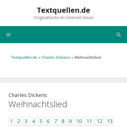
Zum
Textquellen.de
Inhalt
Originaltexte im Internet lesen
springen
Menü
Textquellen.de
»
Charles Dickens
»
Weihnachtslied
Charles Dickens
Weihnachtslied
1
2
3
4
5
6
7
8
9
10
11
12
13