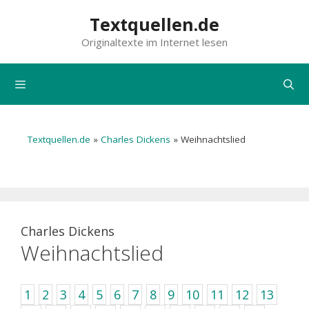
Zum
Textquellen.de
Inhalt
Originaltexte im Internet lesen
springen
Menü
Textquellen.de
»
Charles Dickens
»
Weihnachtslied
Charles Dickens
Weihnachtslied
1
2
3
4
5
6
7
8
9
10
11
12
13