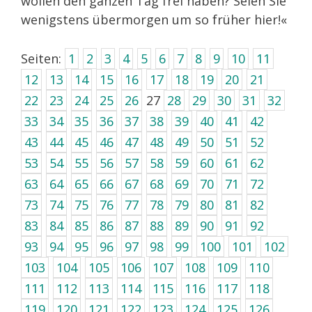
wollen den ganzen Tag frei haben? Seien Sie
wenigstens übermorgen um so früher hier!«
Seiten:
1
2
3
4
5
6
7
8
9
10
11
12
13
14
15
16
17
18
19
20
21
22
23
24
25
26
27
28
29
30
31
32
33
34
35
36
37
38
39
40
41
42
43
44
45
46
47
48
49
50
51
52
53
54
55
56
57
58
59
60
61
62
63
64
65
66
67
68
69
70
71
72
73
74
75
76
77
78
79
80
81
82
83
84
85
86
87
88
89
90
91
92
93
94
95
96
97
98
99
100
101
102
103
104
105
106
107
108
109
110
111
112
113
114
115
116
117
118
119
120
121
122
123
124
125
126