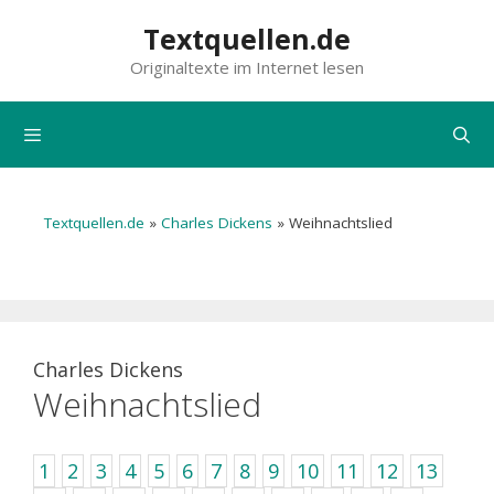
Zum
Textquellen.de
Inhalt
Originaltexte im Internet lesen
springen
Menü
Textquellen.de
»
Charles Dickens
»
Weihnachtslied
Charles Dickens
Weihnachtslied
1
2
3
4
5
6
7
8
9
10
11
12
13