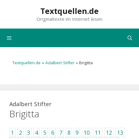
Zum
Textquellen.de
Inhalt
Originaltexte im Internet lesen
springen
Menü
Textquellen.de
»
Adalbert Stifter
»
Brigitta
Adalbert Stifter
Brigitta
1
2
3
4
5
6
7
8
9
10
11
12
13