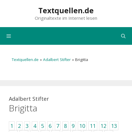
Zum
Textquellen.de
Inhalt
Originaltexte im Internet lesen
springen
Menü
Textquellen.de
»
Adalbert Stifter
»
Brigitta
Adalbert Stifter
Brigitta
1
2
3
4
5
6
7
8
9
10
11
12
13