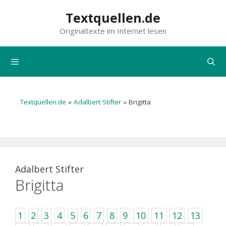
Zum
Textquellen.de
Inhalt
Originaltexte im Internet lesen
springen
Menü
Textquellen.de
»
Adalbert Stifter
»
Brigitta
Adalbert Stifter
Brigitta
1
2
3
4
5
6
7
8
9
10
11
12
13