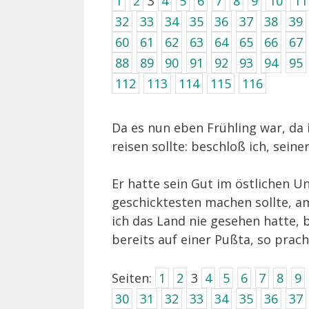
1
2
3
4
5
6
7
8
9
10
11
32
33
34
35
36
37
38
39
60
61
62
63
64
65
66
67
88
89
90
91
92
93
94
95
112
113
114
115
116
Da es nun eben Frühling war, da i
reisen sollte: beschloß ich, sein
Er hatte sein Gut im östlichen U
geschicktesten machen sollte, am
ich das Land nie gesehen hatte, 
bereits auf einer Pußta, so prac
Seiten:
1
2
3
4
5
6
7
8
9
30
31
32
33
34
35
36
37