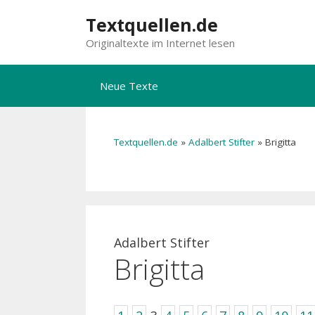
Zum
Textquellen.de
Inhalt
Originaltexte im Internet lesen
springen
Neue Texte
Textquellen.de
»
Adalbert Stifter
»
Brigitta
Adalbert Stifter
Brigitta