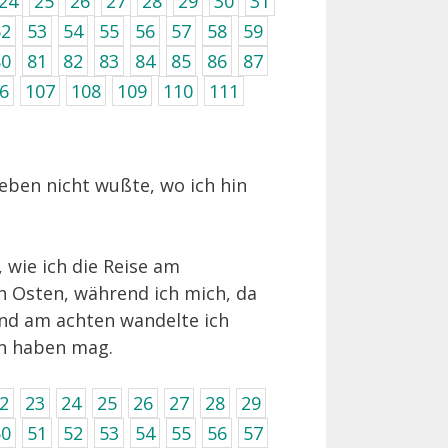
24
25
26
27
28
29
30
31
52
53
54
55
56
57
58
59
80
81
82
83
84
85
86
87
6
107
108
109
110
111
 eben nicht wußte, wo ich hin
 wie ich die Reise am
h Osten, während ich mich, da
und am achten wandelte ich
en haben mag.
2
23
24
25
26
27
28
29
50
51
52
53
54
55
56
57