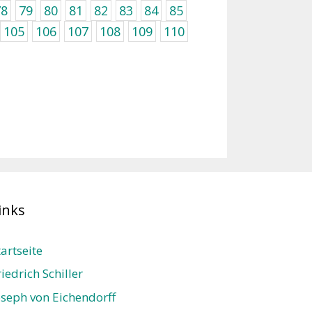
78
79
80
81
82
83
84
85
105
106
107
108
109
110
inks
tartseite
riedrich Schiller
oseph von Eichendorff