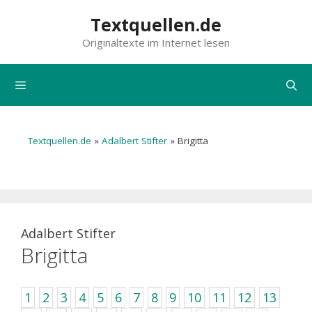
Zum
Textquellen.de
Inhalt
Originaltexte im Internet lesen
springen
Menü
Textquellen.de
»
Adalbert Stifter
»
Brigitta
Adalbert Stifter
Brigitta
1
2
3
4
5
6
7
8
9
10
11
12
13