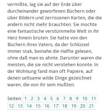
vermißte, lag sie auf der Erde über
durcheinander geworfenen Büchern oder
über Bildern und zerrissenen Karten, die die
andern nicht mehr brauchten. Sie mochte
eine fantastische verstümmelte Welt in ihr
Herz hinein brüten. Sie hatte von den
Büchern ihres Vaters, da der Schlüssel
immer stak, beinahe die Hälfte gelesen,
ohne daß man es ahnte. Darunter waren die
meisten, die sie nicht verstehen konnte. In
der Wohnung fand man oft Papiere, auf
denen seltsame wilde Dinge gezeichnet
waren, die von ihr sein mußten.
Seiten:
1
2
3
4
5
6
7
8
9
10
11
12
13
14
15
16
17
18
19
20
21