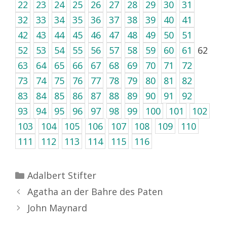
22
23
24
25
26
27
28
29
30
31
32
33
34
35
36
37
38
39
40
41
42
43
44
45
46
47
48
49
50
51
52
53
54
55
56
57
58
59
60
61
62
63
64
65
66
67
68
69
70
71
72
73
74
75
76
77
78
79
80
81
82
83
84
85
86
87
88
89
90
91
92
93
94
95
96
97
98
99
100
101
102
103
104
105
106
107
108
109
110
111
112
113
114
115
116
Kategorien
Adalbert Stifter
Agatha an der Bahre des Paten
John Maynard