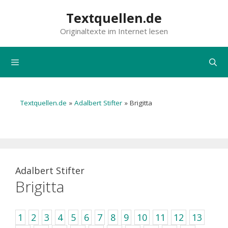
Zum
Textquellen.de
Inhalt
Originaltexte im Internet lesen
springen
Menü
Textquellen.de
»
Adalbert Stifter
»
Brigitta
Adalbert Stifter
Brigitta
1
2
3
4
5
6
7
8
9
10
11
12
13