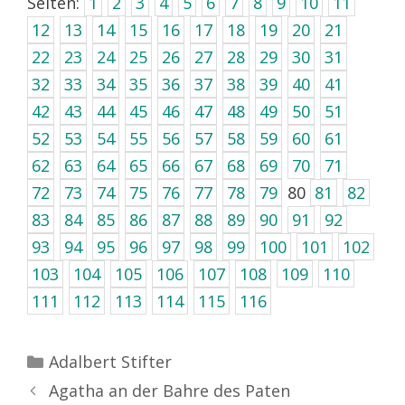
Seiten:
1
2
3
4
5
6
7
8
9
10
11
12
13
14
15
16
17
18
19
20
21
22
23
24
25
26
27
28
29
30
31
32
33
34
35
36
37
38
39
40
41
42
43
44
45
46
47
48
49
50
51
52
53
54
55
56
57
58
59
60
61
62
63
64
65
66
67
68
69
70
71
72
73
74
75
76
77
78
79
80
81
82
83
84
85
86
87
88
89
90
91
92
93
94
95
96
97
98
99
100
101
102
103
104
105
106
107
108
109
110
111
112
113
114
115
116
Kategorien
Adalbert Stifter
Agatha an der Bahre des Paten