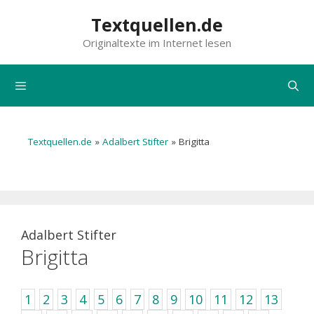
Zum
Textquellen.de
Inhalt
Originaltexte im Internet lesen
springen
Menü
Textquellen.de
»
Adalbert Stifter
»
Brigitta
Adalbert Stifter
Brigitta
1
2
3
4
5
6
7
8
9
10
11
12
13