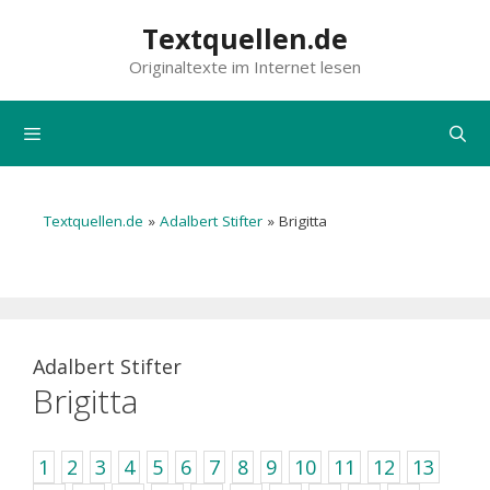
Zum
Textquellen.de
Inhalt
Originaltexte im Internet lesen
springen
Menü
Textquellen.de
»
Adalbert Stifter
»
Brigitta
Adalbert Stifter
Brigitta
1
2
3
4
5
6
7
8
9
10
11
12
13