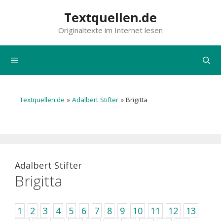
Zum
Textquellen.de
Inhalt
Originaltexte im Internet lesen
springen
Menü
Textquellen.de
»
Adalbert Stifter
»
Brigitta
Adalbert Stifter
Brigitta
1
2
3
4
5
6
7
8
9
10
11
12
13