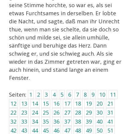
seine Stimme horchte, so war es, als sei
etwas Furchtsames in derselben. Er lobte
die Nacht, und sagte, daß man ihr Unrecht
thue, wenn man sie schelte, da sie doch so
schön und milde sei, sie allein umhülle,
sänftige und beruhige das Herz. Dann
schwieg er, und sie schwieg auch. Als sie
wieder in das Zimmer getreten war, ging er
auch hinein, und stand lange an einem
Fenster.
Seiten:
1
2
3
4
5
6
7
8
9
10
11
12
13
14
15
16
17
18
19
20
21
22
23
24
25
26
27
28
29
30
31
32
33
34
35
36
37
38
39
40
41
42
43
44
45
46
47
48
49
50
51