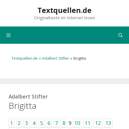
Zum
Textquellen.de
Inhalt
Originaltexte im Internet lesen
springen
Menü
Textquellen.de
»
Adalbert Stifter
»
Brigitta
Adalbert Stifter
Brigitta
1
2
3
4
5
6
7
8
9
10
11
12
13