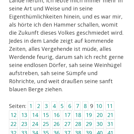
Lande herum, ich lebte mich immer mehr in
seine Art und Weise und in seine
Eigenthümlichkeiten hinein, und es war mir,
als hörte ich den Hammer schallen, womit
die Zukunft dieses Volkes geschmiedet wird.
Jedes in dem Lande zeigt auf kommende
Zeiten, alles Vergehende ist müde, alles
Werdende feurig, darum sah ich recht gerne
seine endlosen Dörfer, sah seine Weinhügel
aufstreben, sah seine Sümpfe und
Röhrichte, und weit draußen seine sanft
blauen Berge ziehen.
Seiten:
1
2
3
4
5
6
7
8
9
10
11
12
13
14
15
16
17
18
19
20
21
22
23
24
25
26
27
28
29
30
31
32
33
34
35
36
37
38
39
40
41