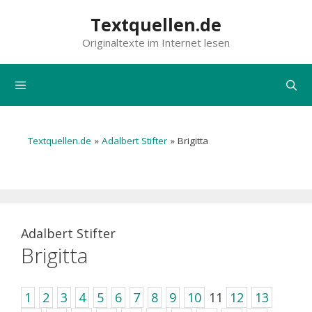
Zum
Textquellen.de
Inhalt
Originaltexte im Internet lesen
springen
Menü
Textquellen.de
»
Adalbert Stifter
»
Brigitta
Adalbert Stifter
Brigitta
1
2
3
4
5
6
7
8
9
10
11
12
13