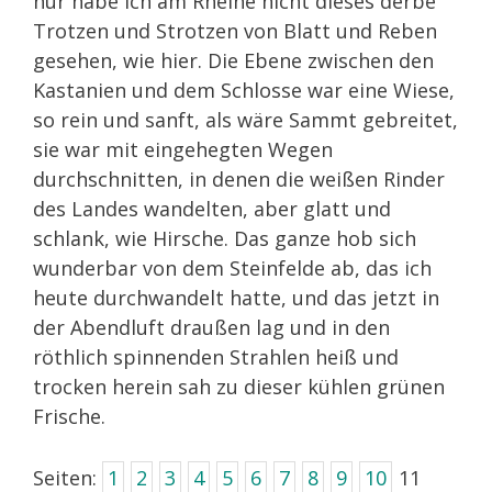
nur habe ich am Rheine nicht dieses derbe
Trotzen und Strotzen von Blatt und Reben
gesehen, wie hier. Die Ebene zwischen den
Kastanien und dem Schlosse war eine Wiese,
so rein und sanft, als wäre Sammt gebreitet,
sie war mit eingehegten Wegen
durchschnitten, in denen die weißen Rinder
des Landes wandelten, aber glatt und
schlank, wie Hirsche. Das ganze hob sich
wunderbar von dem Steinfelde ab, das ich
heute durchwandelt hatte, und das jetzt in
der Abendluft draußen lag und in den
röthlich spinnenden Strahlen heiß und
trocken herein sah zu dieser kühlen grünen
Frische.
Seiten:
1
2
3
4
5
6
7
8
9
10
11